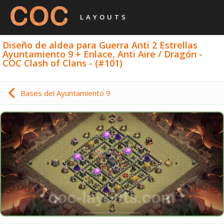
LAYOUTS
Diseño de aldea para Guerra Anti 2 Estrellas
Ayuntamiento 9 + Enlace, Anti Aire / Dragón -
COC Clash of Clans - (#101)
Bases del Ayuntamiento 9