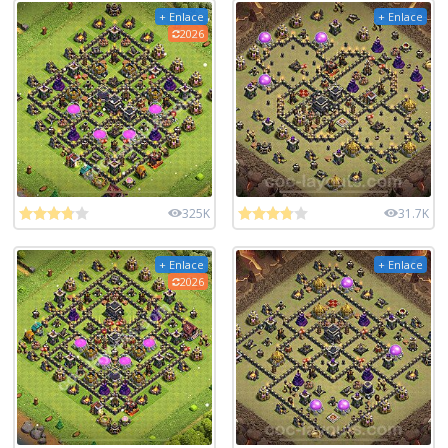
+ Enlace
+ Enlace
2026
325K
31.7K
+ Enlace
+ Enlace
2026