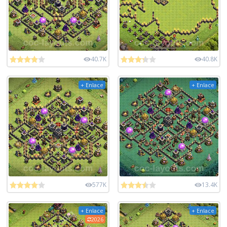
40.7K
40.8K
+ Enlace
+ Enlace
577K
13.4K
+ Enlace
+ Enlace
2026