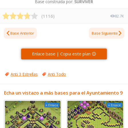
Base construida por:
SURVIVER
(
1116
)
82.7K
Base Anterior
Base Siguiente
Enlace base | Copia este plan 😊
Anti 3 Estrellas
Anti Todo
Echa un vistazo a más bases para el Ayuntamiento 9
+ Enlace
+ Enlace