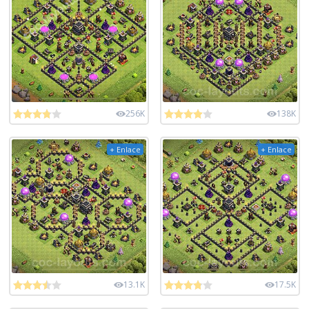
256K
138K
+ Enlace
+ Enlace
13.1K
17.5K