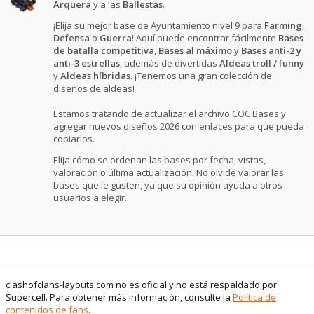
Arquera
y a las
Ballestas
.
¡Elija su mejor base de Ayuntamiento nivel 9 para
Farming
,
Defensa
o
Guerra
! Aquí puede encontrar fácilmente
Bases
de batalla competitiva
,
Bases al máximo
y
Bases anti-2 y
anti-3 estrellas
, además de divertidas
Aldeas troll / funny
y
Aldeas híbridas
. ¡Tenemos una gran colección de
diseños de aldeas!
Estamos tratando de actualizar el archivo COC Bases y
agregar nuevos diseños 2026 con enlaces para que pueda
copiarlos.
Elija cómo se ordenan las bases por fecha, vistas,
valoración o última actualización. No olvide valorar las
bases que le gusten, ya que su opinión ayuda a otros
usuarios a elegir.
clashofclans-layouts.com no es oficial y no está respaldado por
Supercell. Para obtener más información, consulte la
Política de
contenidos de fans
.