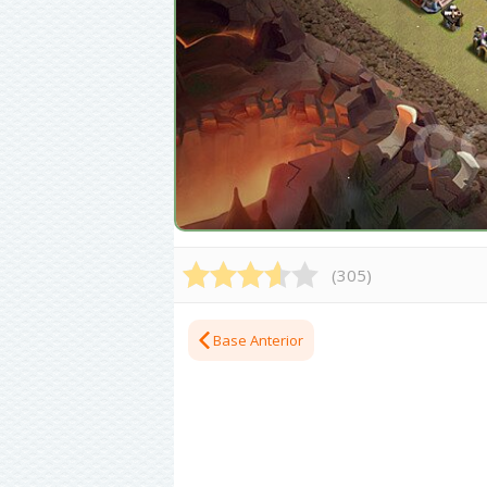
(
305
)
Base Anterior