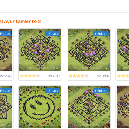
el Ayuntamiento 8
 Enlace
+ Enlace
+ Enlace
654K
401K
168K
 Enlace
+ Enlace
+ Enlace