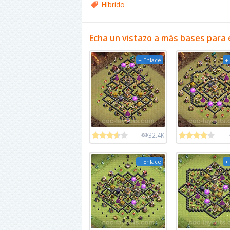
Híbrido
Echa un vistazo a más bases para 
+ Enlace
+
32.4K
+ Enlace
+