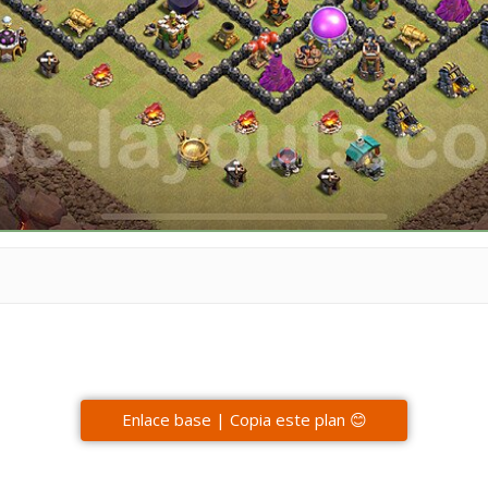
Enlace base | Copia este plan 😊