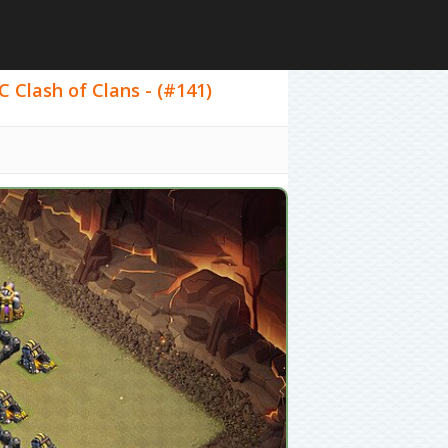
 Clash of Clans - (#141)