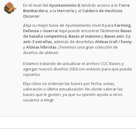
En el nivel del
Ayuntamiento 8
, tendrás acceso a la
Torre
Bombardera
, a la
Herrería
y al
Caldero de Hechizos
Oscuros
!
¡Elija su mejor base de Ayuntamiento nivel 8 para
Farming
,
Defensa
o
Guerra
! Aquí puede encontrar fácilmente
Bases
de batalla competitiva
,
Bases al máximo
y
Bases anti-2 y
anti-3 estrellas
, además de divertidas
Aldeas troll / funny
y
Aldeas híbridas
. ¡Tenemos una gran colección de
diseños de aldeas!
Estamos tratando de actualizar el archivo COC Bases y
agregar nuevos diseños 2026 con enlaces para que pueda
copiarlos.
Elija cómo se ordenan las bases por fecha, vistas,
valoración o última actualización. No olvide valorar las
bases que le gusten, ya que su opinión ayuda a otros
usuarios a elegir.