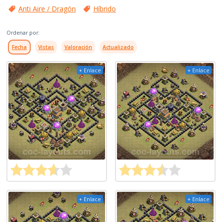
Anti Aire / Dragón
Híbrido
Ordenar por:
Fecha
Vistas
Valoración
Actualizado
+ Enlace
+ Enlace
+ Enlace
+ Enlace