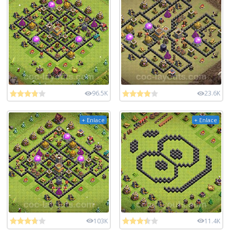
96.5K
23.6K
+ Enlace
+ Enlace
103K
11.4K