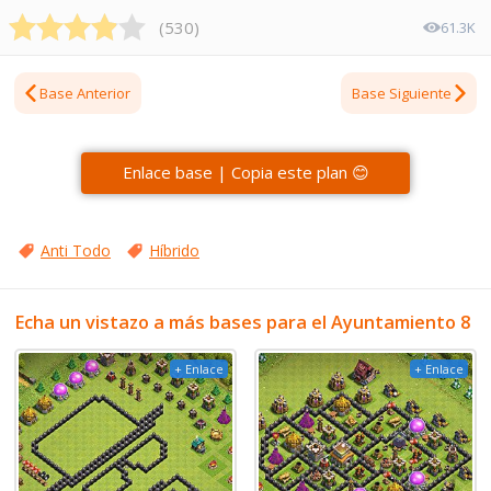
(
530
)
61.3K
Base Anterior
Base Siguiente
Enlace base | Copia este plan 😊
Anti Todo
Híbrido
Echa un vistazo a más bases para el Ayuntamiento 8
+ Enlace
+ Enlace