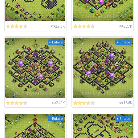
22.5K
227K
+ Enlace
+ Enlace
242K
186K
+ Enlace
+ Enlace