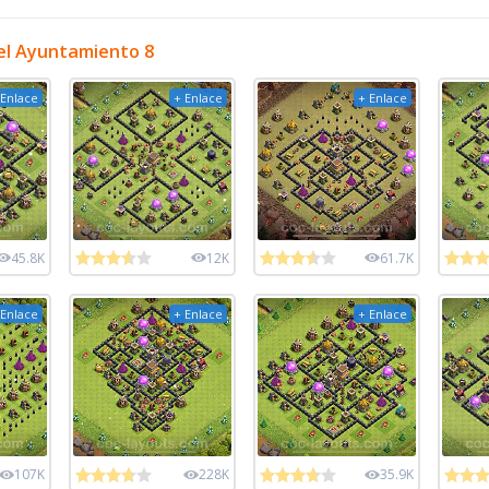
el Ayuntamiento 8
 Enlace
+ Enlace
+ Enlace
45.8K
12K
61.7K
 Enlace
+ Enlace
+ Enlace
107K
228K
35.9K