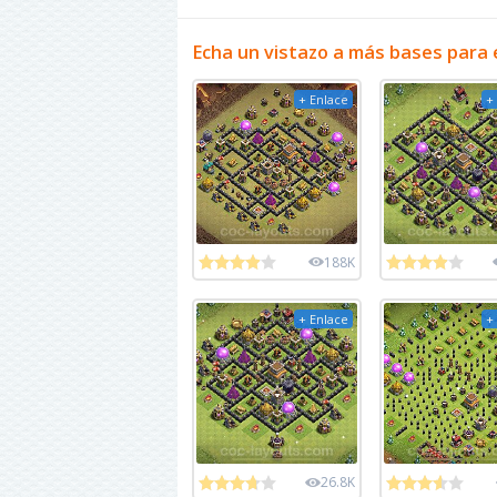
Echa un vistazo a más bases para 
+ Enlace
+
188K
+ Enlace
+
26.8K