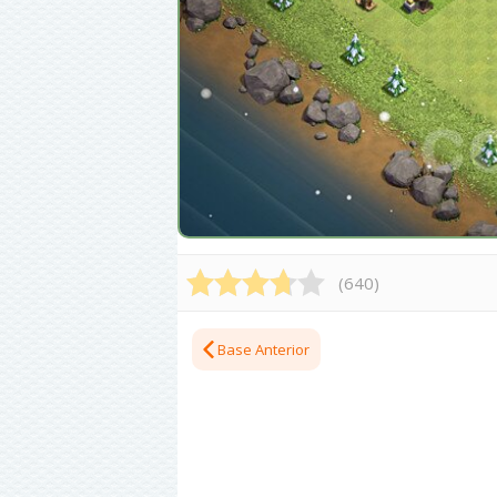
(
640
)
Base Anterior