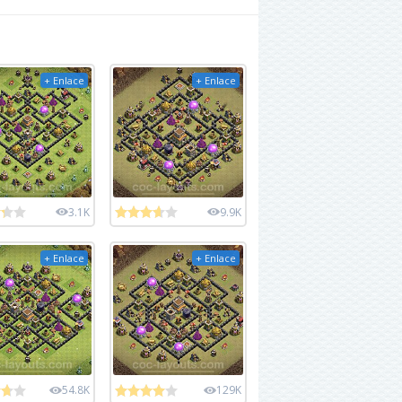
+ Enlace
+ Enlace
3.1K
9.9K
+ Enlace
+ Enlace
54.8K
129K