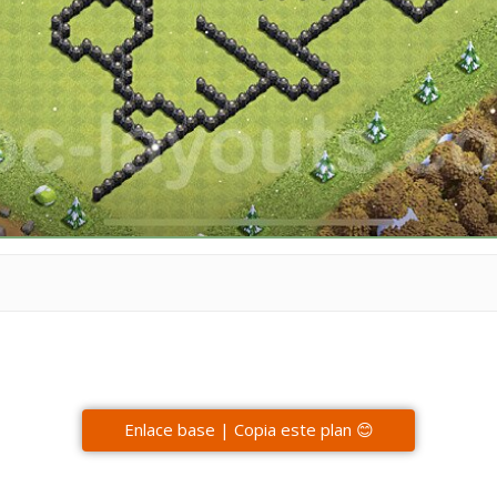
Enlace base | Copia este plan 😊