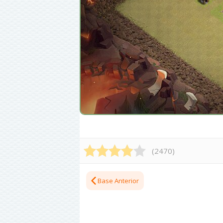
(
2470
)
Base Anterior