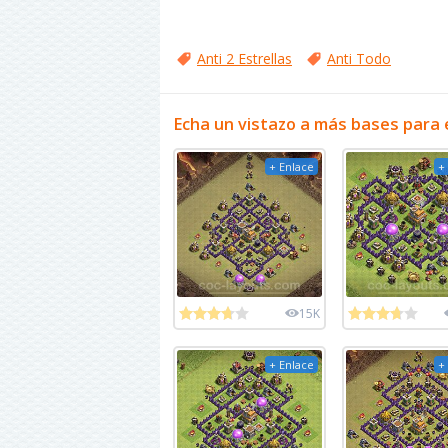
Anti 2 Estrellas
Anti Todo
Echa un vistazo a más bases para 
+ Enlace
+
15K
+ Enlace
+