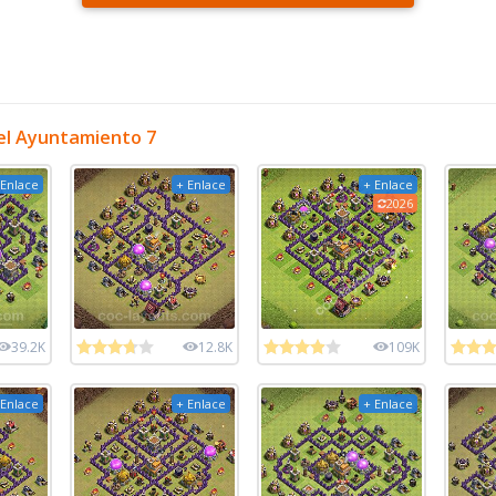
el Ayuntamiento 7
 Enlace
+ Enlace
+ Enlace
2026
39.2K
12.8K
109K
 Enlace
+ Enlace
+ Enlace