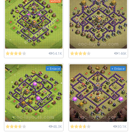
2026
54.1K
146K
+ Enlace
+ Enlace
48.3K
30.1K