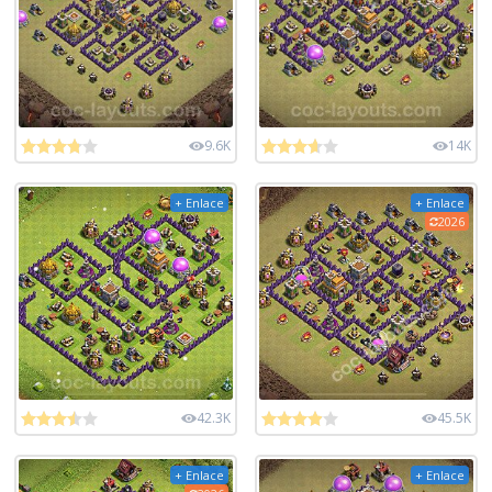
9.6K
14K
+ Enlace
+ Enlace
2026
42.3K
45.5K
+ Enlace
+ Enlace