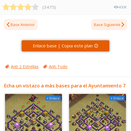
(
3475
)
400K
Base Anterior
Base Siguiente
Enlace base | Copia este plan 😊
Anti 2 Estrellas
Anti Todo
Echa un vistazo a más bases para el Ayuntamiento 7
+ Enlace
+ Enlace