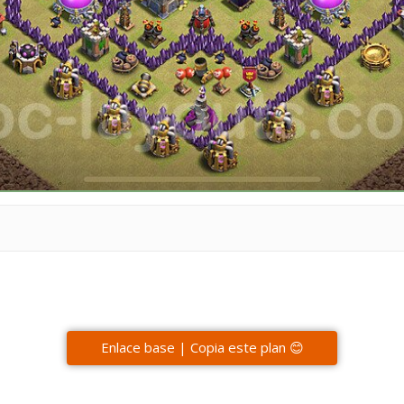
Enlace base | Copia este plan 😊