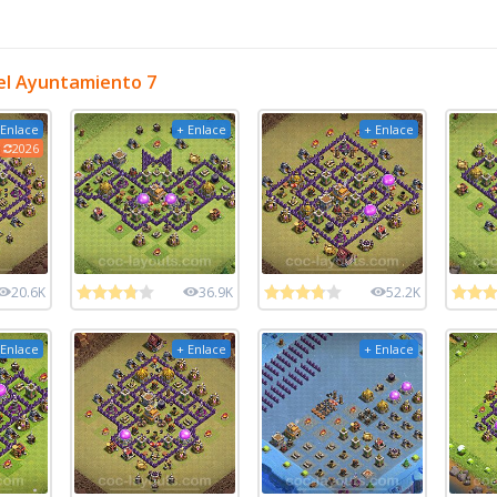
el Ayuntamiento 7
 Enlace
+ Enlace
+ Enlace
2026
20.6K
36.9K
52.2K
 Enlace
+ Enlace
+ Enlace