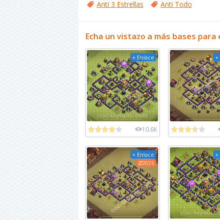
Anti 3 Estrellas
Anti Todo
Echa un vistazo a más bases para 
+ Enlace
+
10.6K
+ Enlace
+
2026