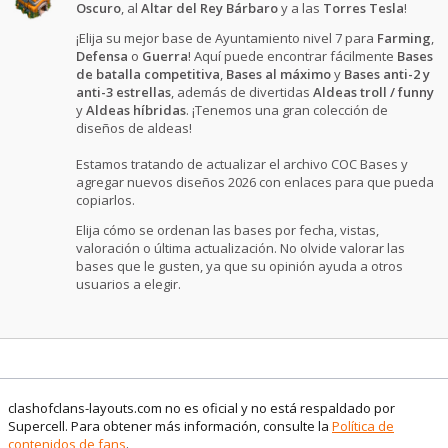
Oscuro
, al
Altar del Rey Bárbaro
y a las
Torres Tesla
!
¡Elija su mejor base de Ayuntamiento nivel 7 para
Farming
,
Defensa
o
Guerra
! Aquí puede encontrar fácilmente
Bases
de batalla competitiva
,
Bases al máximo
y
Bases anti-2 y
anti-3 estrellas
, además de divertidas
Aldeas troll / funny
y
Aldeas híbridas
. ¡Tenemos una gran colección de
diseños de aldeas!
Estamos tratando de actualizar el archivo COC Bases y
agregar nuevos diseños 2026 con enlaces para que pueda
copiarlos.
Elija cómo se ordenan las bases por fecha, vistas,
valoración o última actualización. No olvide valorar las
bases que le gusten, ya que su opinión ayuda a otros
usuarios a elegir.
clashofclans-layouts.com no es oficial y no está respaldado por
Supercell. Para obtener más información, consulte la
Política de
contenidos de fans
.