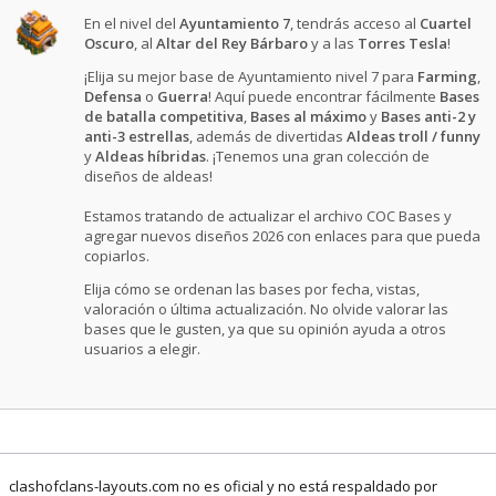
En el nivel del
Ayuntamiento 7
, tendrás acceso al
Cuartel
Oscuro
, al
Altar del Rey Bárbaro
y a las
Torres Tesla
!
¡Elija su mejor base de Ayuntamiento nivel 7 para
Farming
,
Defensa
o
Guerra
! Aquí puede encontrar fácilmente
Bases
de batalla competitiva
,
Bases al máximo
y
Bases anti-2 y
anti-3 estrellas
, además de divertidas
Aldeas troll / funny
y
Aldeas híbridas
. ¡Tenemos una gran colección de
diseños de aldeas!
Estamos tratando de actualizar el archivo COC Bases y
agregar nuevos diseños 2026 con enlaces para que pueda
copiarlos.
Elija cómo se ordenan las bases por fecha, vistas,
valoración o última actualización. No olvide valorar las
bases que le gusten, ya que su opinión ayuda a otros
usuarios a elegir.
clashofclans-layouts.com no es oficial y no está respaldado por