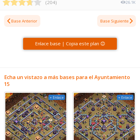
(
204
)
26.1K
Base Anterior
Base Siguiente
Enlace base | Copia este plan 😊
Echa un vistazo a más bases para el Ayuntamiento
15
+ Enlace
+ Enlace