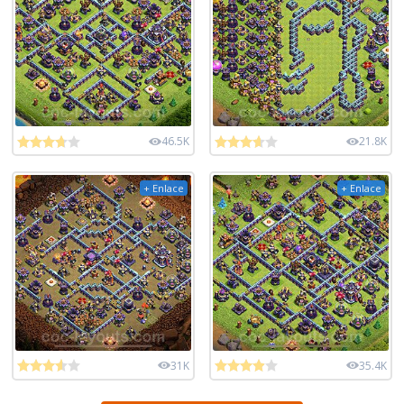
46.5K
21.8K
+ Enlace
+ Enlace
31K
35.4K