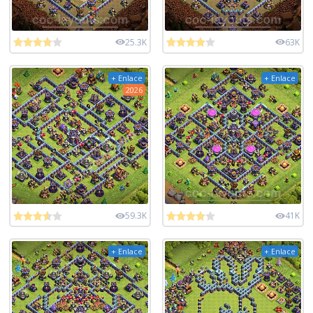
25.3K
63K
+ Enlace
+ Enlace
2026
59.3K
41K
+ Enlace
+ Enlace