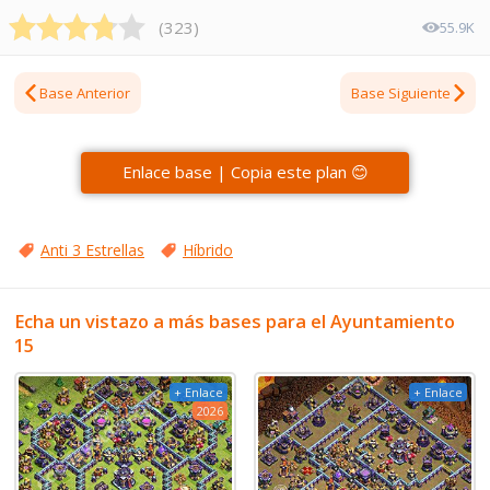
(
323
)
55.9K
Base Anterior
Base Siguiente
Enlace base | Copia este plan 😊
Anti 3 Estrellas
Híbrido
Echa un vistazo a más bases para el Ayuntamiento
15
+ Enlace
+ Enlace
2026