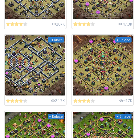
207K
47.3K
+ Enlace
+ Enlace
24.7K
417K
+ Enlace
+ Enlace