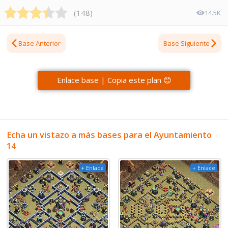
(
148
)
14.5K
Base Anterior
Base Siguiente
Enlace base | Copia este plan 😊
Echa un vistazo a más bases para el Ayuntamiento
14
+ Enlace
+ Enlace