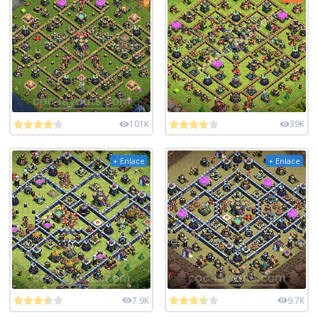
101K
39K
+ Enlace
+ Enlace
7.9K
9.7K