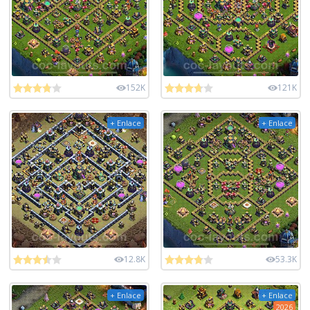
152K
121K
+ Enlace
+ Enlace
12.8K
53.3K
+ Enlace
+ Enlace
2026