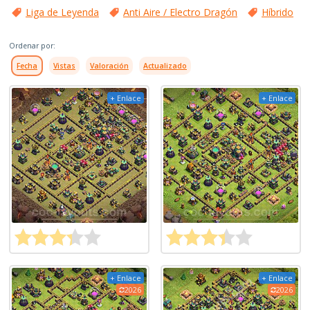
Liga de Leyenda
Anti Aire / Electro Dragón
Híbrido
Ordenar por:
Fecha
Vistas
Valoración
Actualizado
+ Enlace
+ Enlace
+ Enlace
+ Enlace
2026
2026