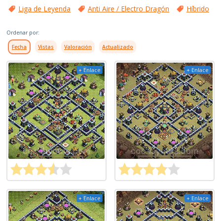
Liga de Leyenda
Anti Aire / Electro Dragón
Híbrido
Ordenar por:
Fecha
Vistas
Valoración
Actualizado
+ Enlace
+ Enlace
+ Enlace
+ Enlace