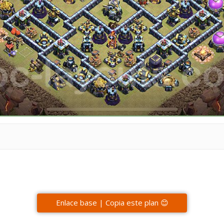
Enlace base | Copia este plan 😊