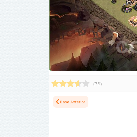
(
78
)
Base Anterior