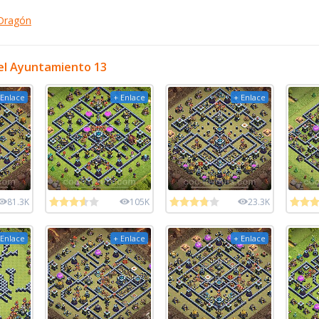
 Dragón
el Ayuntamiento 13
 Enlace
+ Enlace
+ Enlace
81.3K
105K
23.3K
 Enlace
+ Enlace
+ Enlace