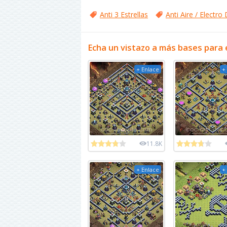
Anti 3 Estrellas
Anti Aire / Electro
Echa un vistazo a más bases para 
+ Enlace
+
11.8K
+ Enlace
+