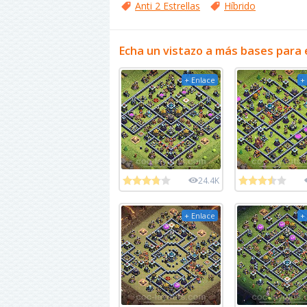
Anti 2 Estrellas
Híbrido
Echa un vistazo a más bases para 
+ Enlace
+
24.4K
+ Enlace
+