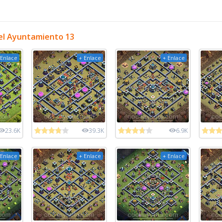
el Ayuntamiento 13
 Enlace
+ Enlace
+ Enlace
23.6K
39.3K
6.9K
 Enlace
+ Enlace
+ Enlace