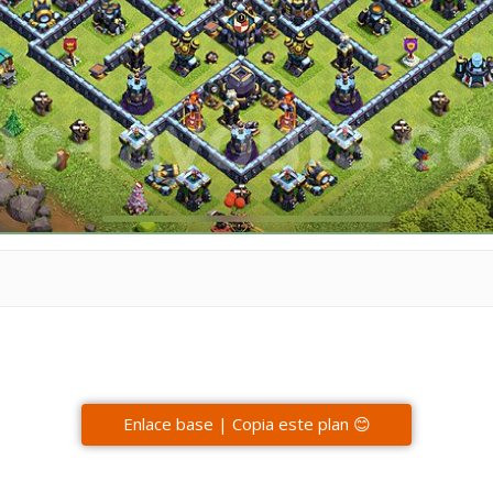
Enlace base | Copia este plan 😊