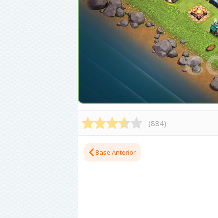
(
884
)
Base Anterior