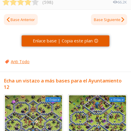
(
598
)
66.2K
Base Anterior
Base Siguiente
Enlace base | Copia este plan 😊
Anti Todo
Echa un vistazo a más bases para el Ayuntamiento
12
+ Enlace
+ Enlace