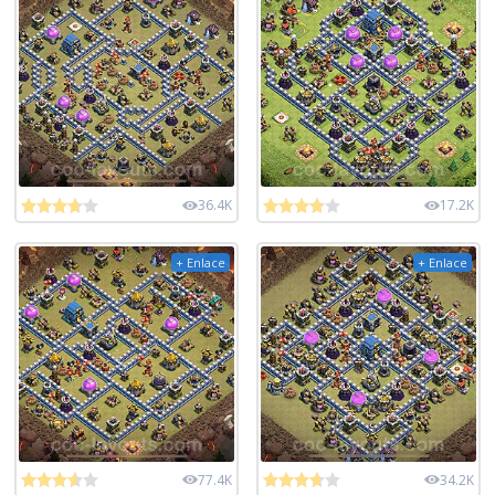
36.4K
17.2K
+ Enlace
+ Enlace
77.4K
34.2K