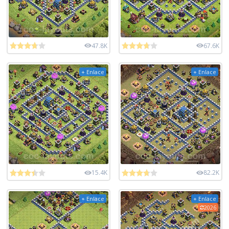
47.8K
67.6K
+ Enlace
+ Enlace
15.4K
82.2K
+ Enlace
+ Enlace
2026