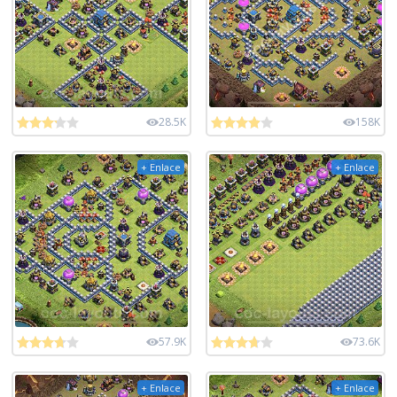
28.5K
158K
+ Enlace
+ Enlace
57.9K
73.6K
+ Enlace
+ Enlace