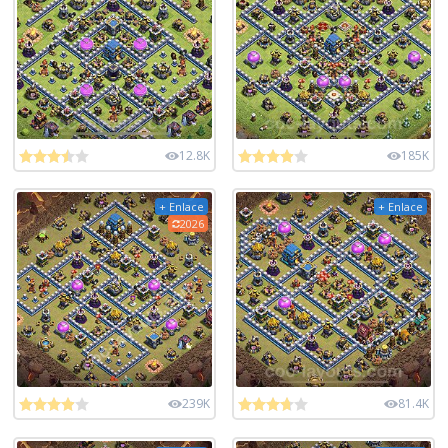
12.8K
185K
+ Enlace
+ Enlace
2026
239K
81.4K