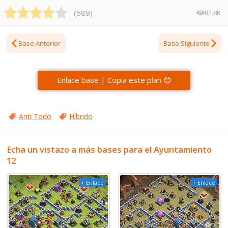
(
689
)
82.8K
Base Anterior
Base Siguiente
Enlace base | Copia este plan 😊
Anti Todo
Híbrido
Echa un vistazo a más bases para el Ayuntamiento
12
+ Enlace
+ Enlace