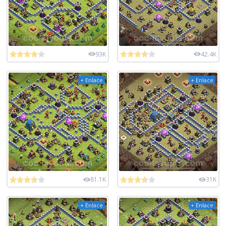
93K
42.4K
+ Enlace
+ Enlace
81.1K
31K
+ Enlace
+ Enlace