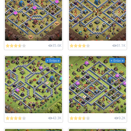
35.6K
61.1K
+ Enlace
+ Enlace
43.3K
9.2K