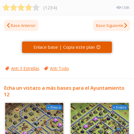
(
1234
)
138K
Base Anterior
Base Siguiente
Enlace base | Copia este plan 😊
Anti 3 Estrellas
Anti Todo
Echa un vistazo a más bases para el Ayuntamiento
12
+ Enlace
+ Enlace