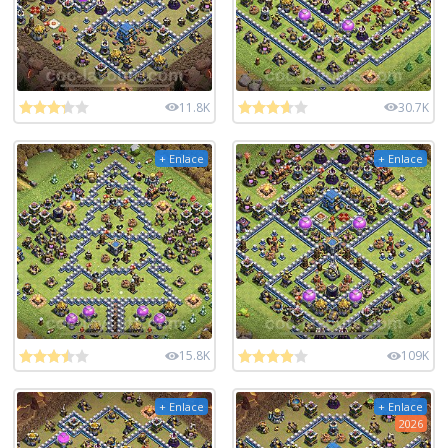
11.8K
30.7K
+ Enlace
+ Enlace
15.8K
109K
+ Enlace
+ Enlace
2026