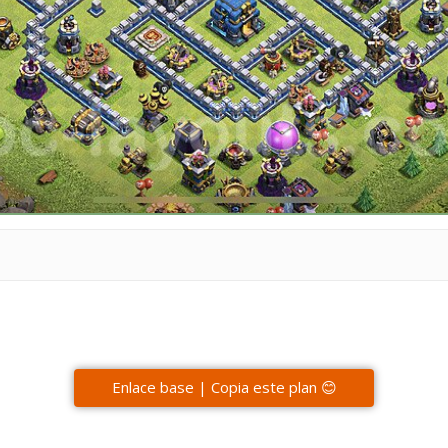
Enlace base | Copia este plan 😊