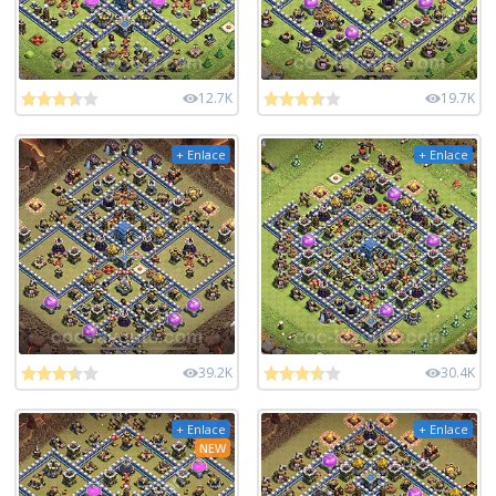
12.7K
19.7K
+ Enlace
+ Enlace
39.2K
30.4K
+ Enlace
+ Enlace
NEW