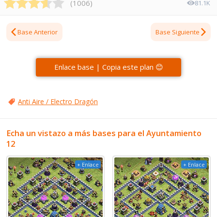
(
1006
)
81.1K
Base Anterior
Base Siguiente
Enlace base | Copia este plan 😊
Anti Aire / Electro Dragón
Echa un vistazo a más bases para el Ayuntamiento
12
+ Enlace
+ Enlace