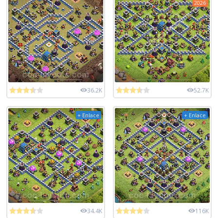
2026
36.2K
52.7K
+ Enlace
+ Enlace
34.4K
116K