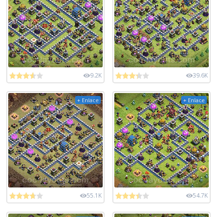
9.2K
39.6K
+ Enlace
+ Enlace
55.1K
54.7K