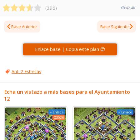
(
396
)
42.4K
Base Anterior
Base Siguiente
Enlace base | Copia este plan 😊
Anti 2 Estrellas
Echa un vistazo a más bases para el Ayuntamiento
12
+ Enlace
+ Enlace
2026