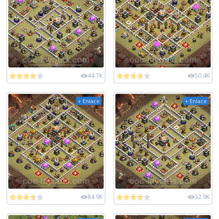
44.7K
50.4K
+ Enlace
+ Enlace
84.9K
32.9K