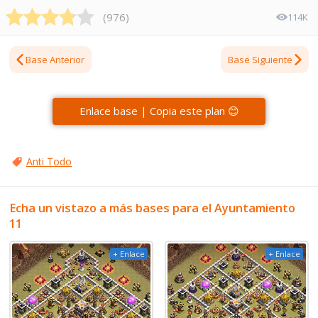
(
976
)
114K
Base Anterior
Base Siguiente
Enlace base | Copia este plan 😊
Anti Todo
Echa un vistazo a más bases para el Ayuntamiento
11
+ Enlace
+ Enlace