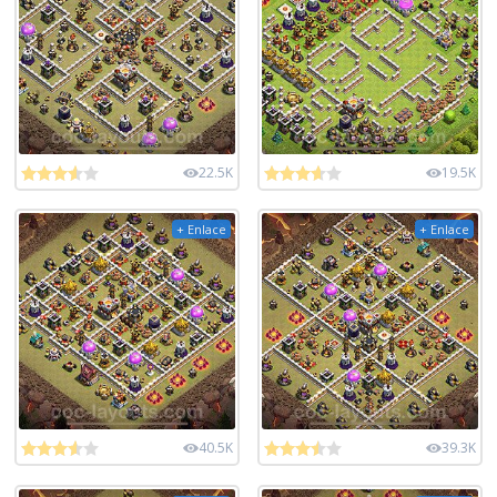
22.5K
19.5K
+ Enlace
+ Enlace
40.5K
39.3K