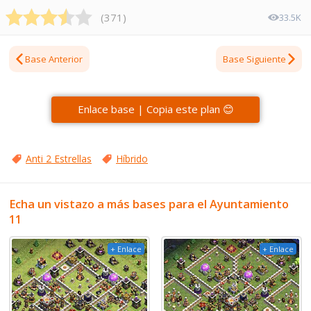
(
371
)
33.5K
Base Anterior
Base Siguiente
Enlace base | Copia este plan 😊
Anti 2 Estrellas
Híbrido
Echa un vistazo a más bases para el Ayuntamiento
11
+ Enlace
+ Enlace