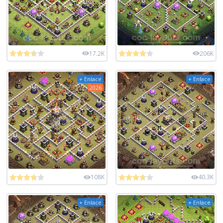
17.2K
206K
+ Enlace
+ Enlace
2026
108K
40.3K
+ Enlace
+ Enlace