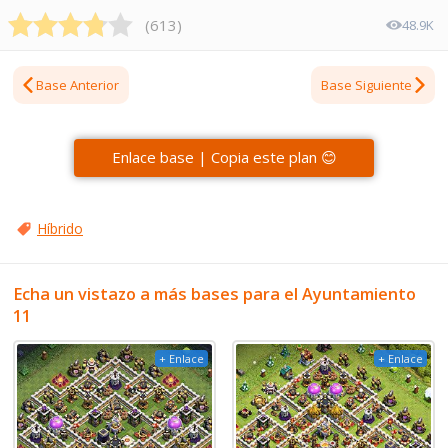
(
613
)
48.9K
Base Anterior
Base Siguiente
Enlace base | Copia este plan 😊
Híbrido
Echa un vistazo a más bases para el Ayuntamiento
11
+ Enlace
+ Enlace