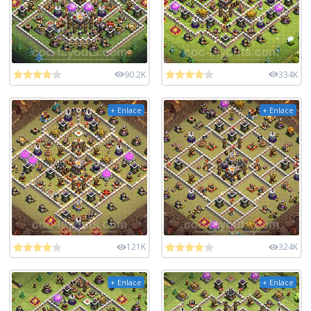
90.2K
334K
+ Enlace
+ Enlace
121K
324K
+ Enlace
+ Enlace