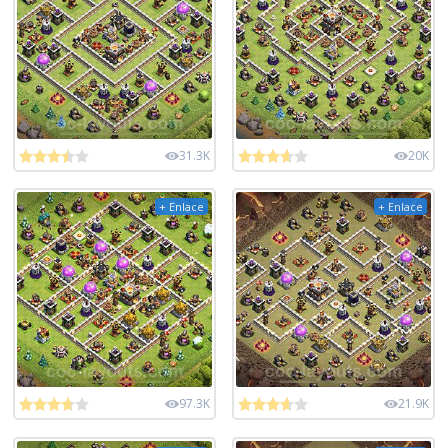
31.3K
20K
+ Enlace
+ Enlace
97.3K
21.9K