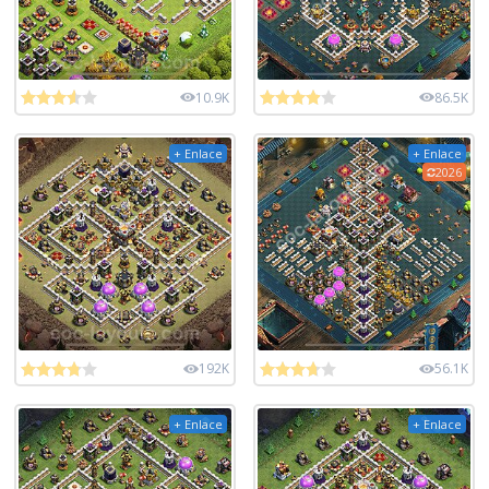
10.9K
86.5K
+ Enlace
+ Enlace
2026
192K
56.1K
+ Enlace
+ Enlace