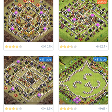
2026
76.8K
92.1K
+ Enlace
+ Enlace
43.5K
63K