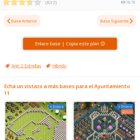
(
832
)
78.7K
Base Anterior
Base Siguiente
Enlace base | Copia este plan 😊
Anti 2 Estrellas
Híbrido
Echa un vistazo a más bases para el Ayuntamiento
11
+ Enlace
+ Enlace
2026