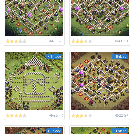
32.8K
60.1K
+ Enlace
+ Enlace
28.4K
22.9K
+ Enlace
+ Enlace