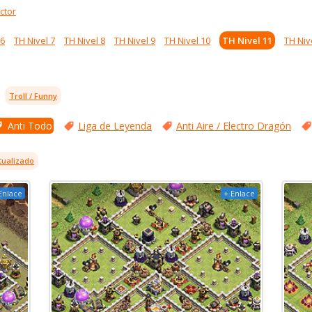
ctor
 6
TH Nivel 7
TH Nivel 8
TH Nivel 9
TH Nivel 10
TH Nivel 11
TH Niv
Troll / Funny
Anti Todo
Liga de Leyenda
Anti Aire / Electro Dragón
tualizado
Enlace
+ Enlace