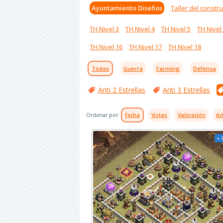
Ayuntamiento Diseños
Taller del constru
TH Nivel 3
TH Nivel 4
TH Nivel 5
TH Nivel
TH Nivel 16
TH Nivel 17
TH Nivel 18
Todas
Guerra
Farming
Defensa
Anti 2 Estrellas
Anti 3 Estrellas
Ordenar por:
Fecha
Vistas
Valoración
Ac
+ 