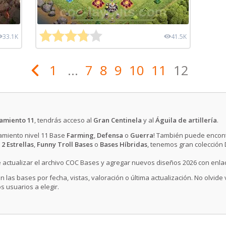
33.1K
41.5K
1
...
7
8
9
10
11
12
amiento 11
, tendrás acceso al
Gran Centinela
y al
Águila de artillería
.
tamiento nivel 11 Base
Farming
,
Defensa
o
Guerra
! También puede encont
 2 Estrellas
,
Funny Troll Bases
o
Bases Híbridas
, tenemos gran colección
 actualizar el archivo COC Bases y agregar nuevos diseños 2026 con enla
n las bases por fecha, vistas, valoración o última actualización. No olvide
s usuarios a elegir.