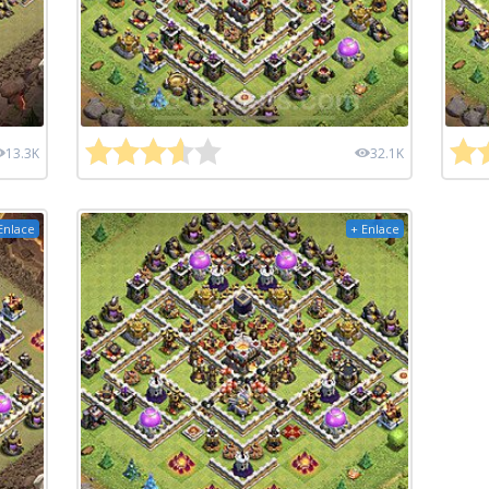
13.3K
32.1K
Enlace
+ Enlace