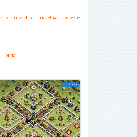
el 12
TH Nivel 13
TH Nivel 14
TH Nivel 15
Híbrido
+ Enlace