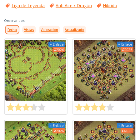
Liga de Leyenda
Anti Aire / Dragón
Híbrido
Ordenar por:
Fecha
Vistas
Valoración
Actualizado
+ Enlace
+ Enlace
2026
2026
+ Enlace
+ Enlace
2026
2026