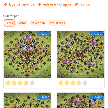
Liga de Leyenda
Anti Aire / Dragón
Híbrido
Ordenar por:
Fecha
Vistas
Valoración
Actualizado
+ Enlace
+ Enlace
+ Enlace
+ Enlace