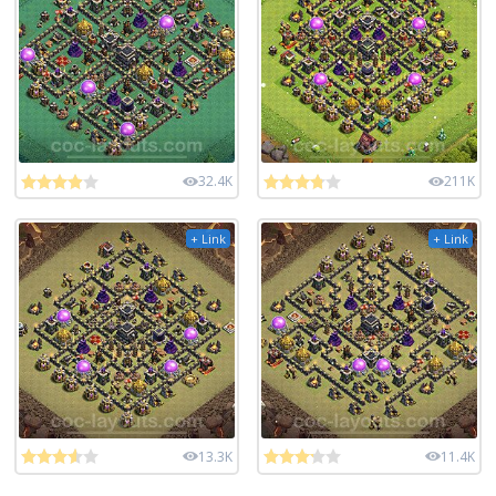
32.4K
211K
+ Link
+ Link
13.3K
11.4K