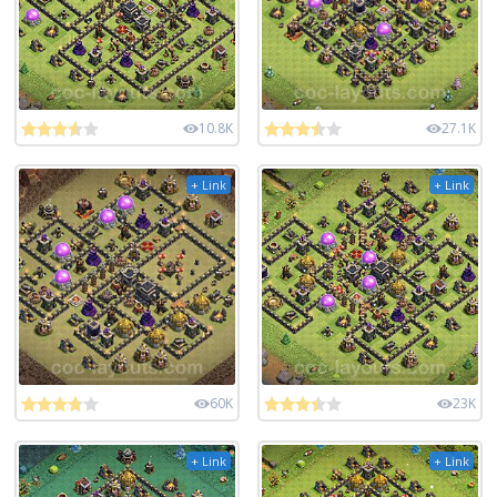
10.8K
27.1K
+ Link
+ Link
60K
23K
+ Link
+ Link