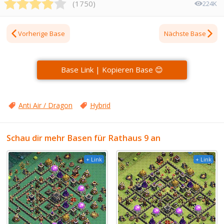
(
1750
)
224K
Vorherige Base
Nächste Base
Base Link | Kopieren Base 😊
Anti Air / Dragon
Hybrid
Schau dir mehr Basen für Rathaus 9 an
+ Link
+ Link