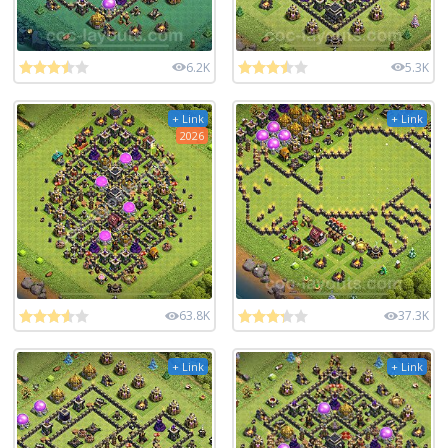
6.2K
5.3K
+ Link
+ Link
2026
63.8K
37.3K
+ Link
+ Link