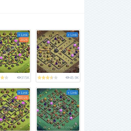
+ Link
+ Link
2026
315K
45.9K
+ Link
+ Link
2026