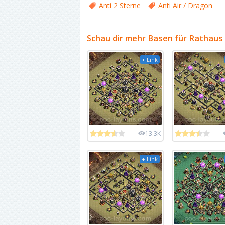
Anti 2 Sterne
Anti Air / Dragon
Schau dir mehr Basen für Rathaus 
+ Link
13.3K
+ Link