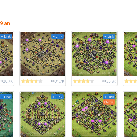
9 an
+ Link
+ Link
+ Link
20.7K
31.7K
35.8K
+ Link
+ Link
+ Link
2026