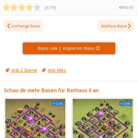
(
679
)
80.6K
Vorherige Base
Nächste Base
Base Link | Kopieren Base 😊
Anti 2 Sterne
Anti Alles
Schau dir mehr Basen für Rathaus 6 an
+ Link
+ Link