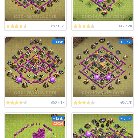
71.6K
28.2K
+ Link
+ Link
27.1K
7.2K
+ Link
+ Link
2026