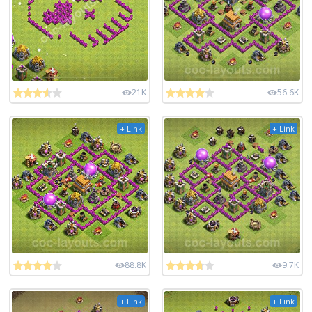
21K
56.6K
+ Link
+ Link
88.8K
9.7K
+ Link
+ Link