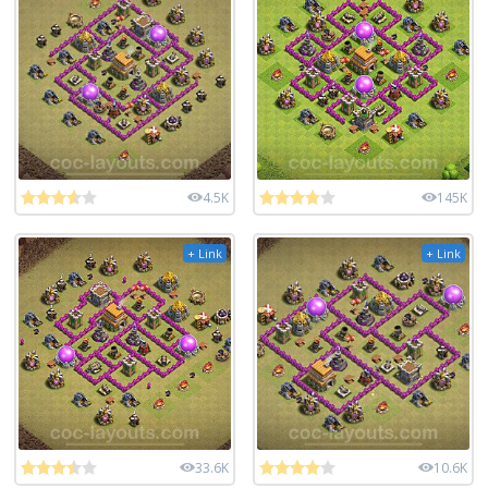
4.5K
145K
+ Link
+ Link
33.6K
10.6K