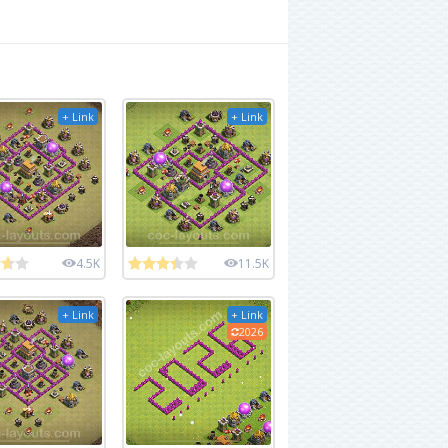
+ Link
+ Link
4.5K
11.5K
+ Link
+ Link
2026