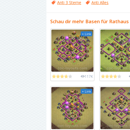
Anti 3 Sterne
Anti Alles
Schau dir mehr Basen für Rathaus 
+ Link
117K
+ Link