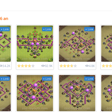
6 an
+ Link
+ Link
+ Link
34.2K
92.9K
4.8K
+ Link
+ Link
+ Link