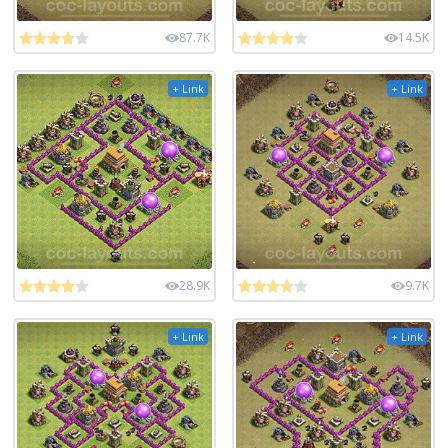
87.7K
14.5K
+ Link
+ Link
28.9K
9.7K
+ Link
+ Link