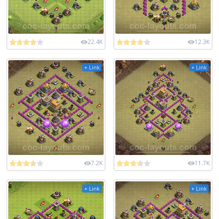
22.4K
12.3K
+ Link
+ Link
7.2K
11.7K
+ Link
+ Link