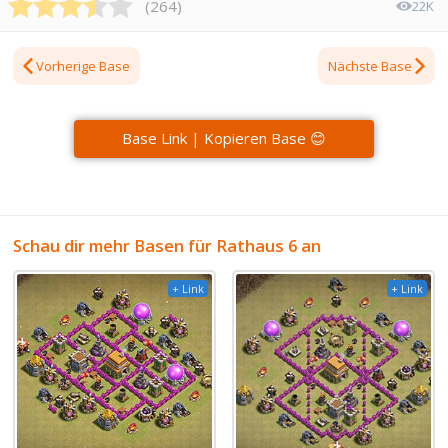
(
264
)
22K
Vorherige Base
Nächste Base
Base Link | Kopieren Base 😊
Schau dir mehr Basen für Rathaus 6 an
+ Link
+ Link