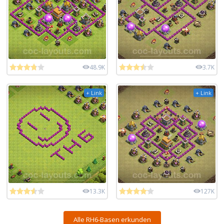
48.9K
3.7K
+ Link
+ Link
13.3K
127K
Alle RH6-Basen erkunden