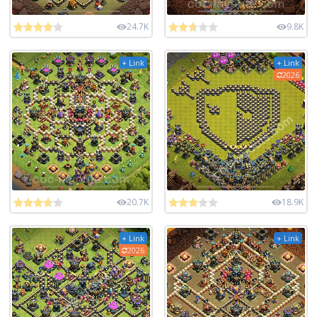
24.7K
9.8K
+ Link
+ Link
2026
20.7K
18.9K
+ Link
+ Link
2026