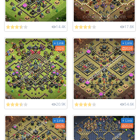
14.4K
17.8K
+ Link
+ Link
2026
2026
20.9K
54.6K
+ Link
+ Link
2026
2026