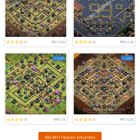
14.6K
54.9K
+ Link
+ Link
8.7K
14.8K
Alle RH17-Basen erkunden