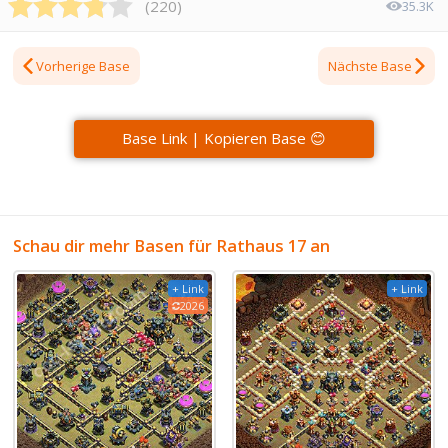
(
220
)
35.3K
Vorherige Base
Nächste Base
Base Link | Kopieren Base 😊
Schau dir mehr Basen für Rathaus 17 an
+ Link
+ Link
2026