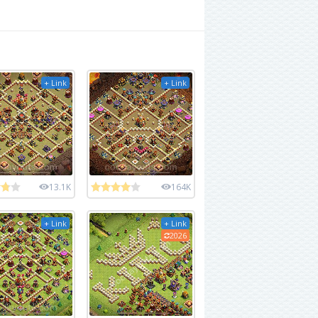
+ Link
+ Link
13.1K
164K
+ Link
+ Link
2026