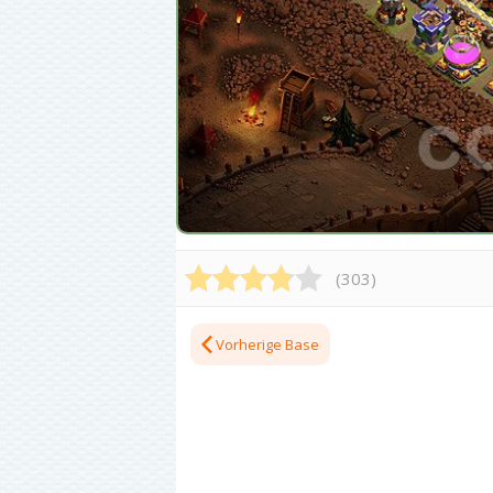
(
303
)
Vorherige Base