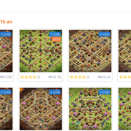
 16 an
+ Link
+ Link
+ Link
2026
159K
43.9K
66.8K
+ Link
+ Link
+ Link