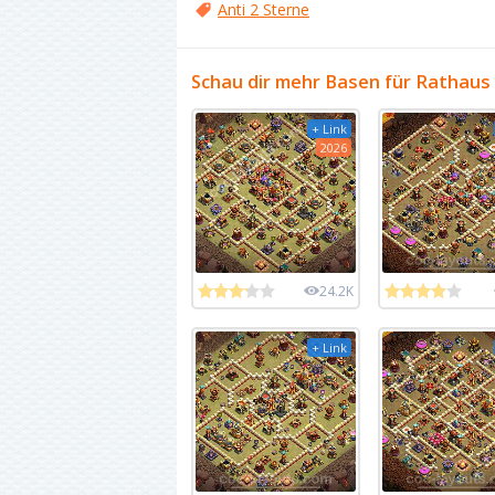
Anti 2 Sterne
Schau dir mehr Basen für Rathaus
+ Link
2026
24.2K
+ Link