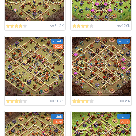
84.5K
120K
+ Link
+ Link
2026
31.7K
39K
+ Link
+ Link
2026
2026