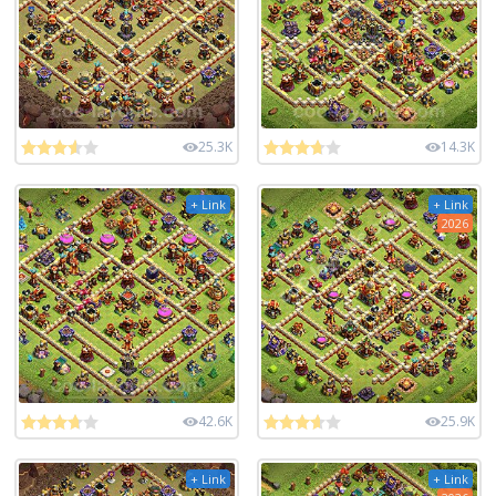
25.3K
14.3K
+ Link
+ Link
2026
42.6K
25.9K
+ Link
+ Link