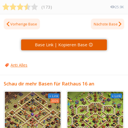
(
173
)
25.9K
Vorherige Base
Nächste Base
Base Link | Kopieren Base 😊
Anti Alles
Schau dir mehr Basen für Rathaus 16 an
+ Link
+ Link
2026