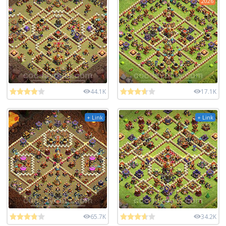
2026
44.1K
17.1K
+ Link
+ Link
65.7K
34.2K