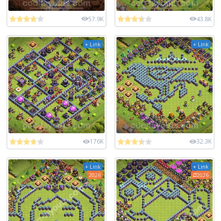
57.9K
43.8K
+ Link
+ Link
176K
32.3K
+ Link
+ Link
2026
2026