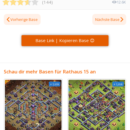
(
144
)
12.6K
Vorherige Base
Nächste Base
Base Link | Kopieren Base 😊
Schau dir mehr Basen für Rathaus 15 an
+ Link
+ Link