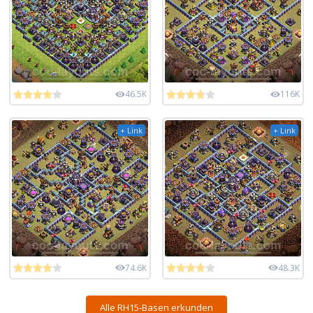
46.5K
116K
+ Link
+ Link
74.6K
48.3K
Alle RH15-Basen erkunden