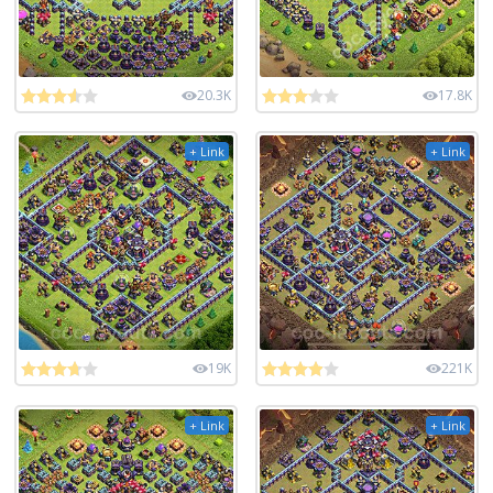
20.3K
17.8K
+ Link
+ Link
19K
221K
+ Link
+ Link