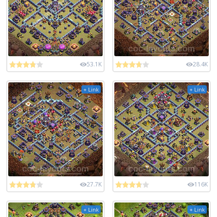
53.1K
28.4K
+ Link
+ Link
27.7K
116K
+ Link
+ Link