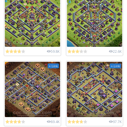
59.8K
22.6K
+ Link
+ Link
89.4K
97.7K