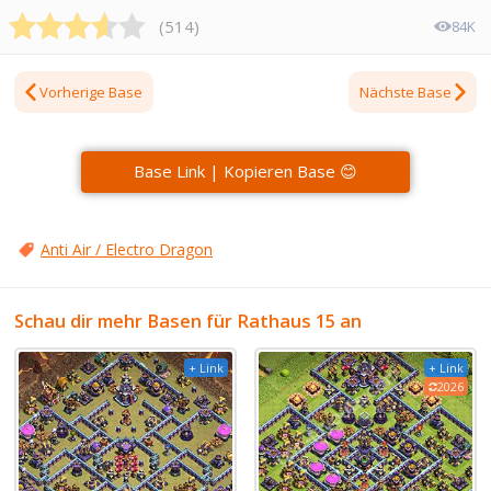
(
514
)
84K
Vorherige Base
Nächste Base
Base Link | Kopieren Base 😊
Anti Air / Electro Dragon
Schau dir mehr Basen für Rathaus 15 an
+ Link
+ Link
2026