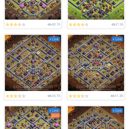
40.7K
213K
+ Link
+ Link
26.7K
31.8K
+ Link
+ Link
2026