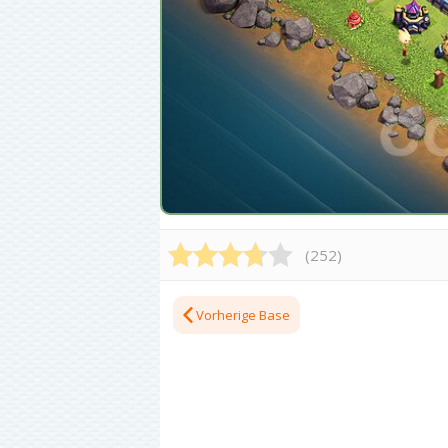
(
252
)
Vorherige Base