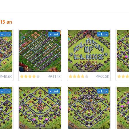
 15 an
+ Link
+ Link
+ Link
43.8K
114K
60.5K
+ Link
+ Link
+ Link