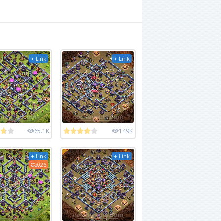
+ Link
+ Link
65.1K
149K
+ Link
+ Link
2026