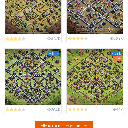
34.7K
29.3K
+ Link
+ Link
2026
26.8K
72K
Alle RH14-Basen erkunden