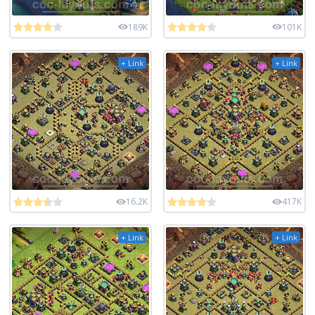
189K
101K
+ Link
+ Link
16.2K
417K
+ Link
+ Link