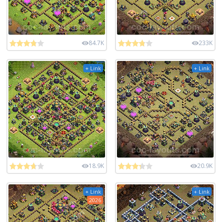
84.7K
233K
+ Link
+ Link
18.9K
20.9K
+ Link
+ Link
2026