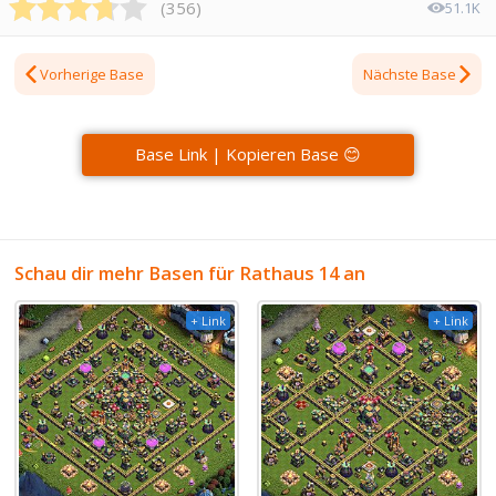
(
356
)
51.1K
Vorherige Base
Nächste Base
Base Link | Kopieren Base 😊
Schau dir mehr Basen für Rathaus 14 an
+ Link
+ Link