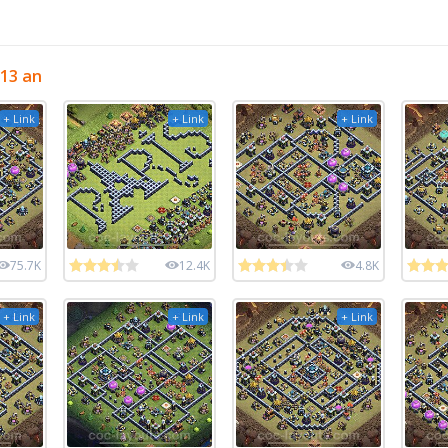
 13 an
+ Link
+ Link
+ Link
75.7K
12.4K
4.8K
+ Link
+ Link
+ Link