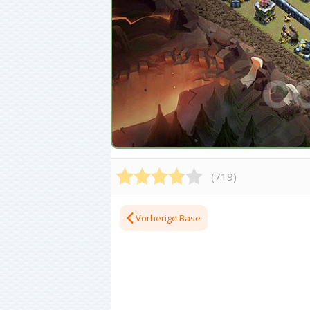
(
719
)
Vorherige Base