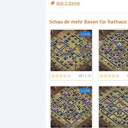
Anti 3 Sterne
Schau dir mehr Basen für Rathaus
+ Link
13.7K
+ Link