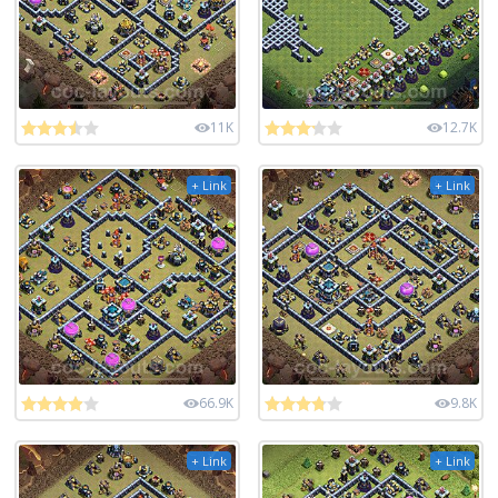
11K
12.7K
+ Link
+ Link
66.9K
9.8K
+ Link
+ Link