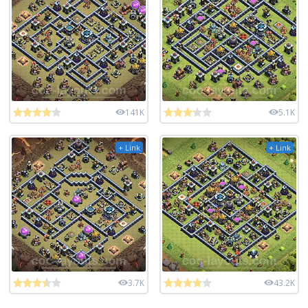
141K
5.1K
+ Link
+ Link
3.7K
43.2K