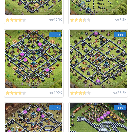
175K
8.5K
+ Link
+ Link
192K
26.8K
+ Link
+ Link