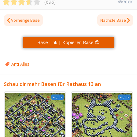
(
696
)
70.8K
Vorherige Base
Nächste Base
Base Link | Kopieren Base 😊
Anti Alles
Schau dir mehr Basen für Rathaus 13 an
+ Link
+ Link