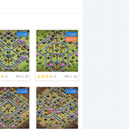
+ Link
+ Link
2026
23.9K
51.8K
+ Link
+ Link