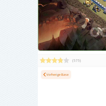
(
575
)
Vorherige Base