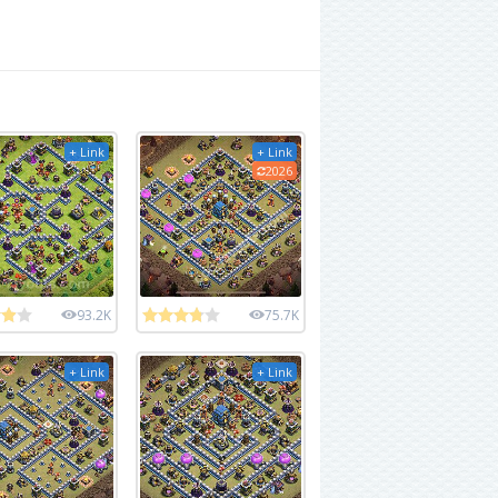
+ Link
+ Link
2026
93.2K
75.7K
+ Link
+ Link