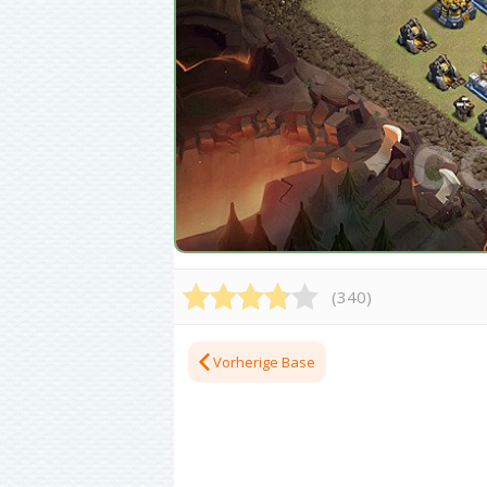
(
340
)
Vorherige Base