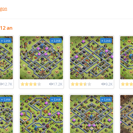
agon
 12 an
+ Link
+ Link
+ Link
12.7K
17.2K
9.2K
+ Link
+ Link
+ Link