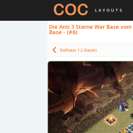
LAYOUTS
Die Anti 3 Sterne War Base vom 
Base - (#6)
Rathaus 12 Basen