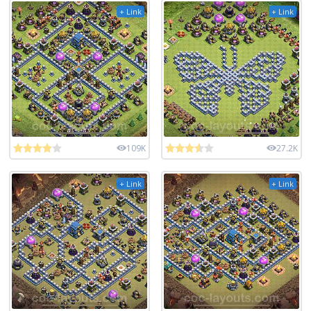
+ Link
+ Link
109K
27.2K
+ Link
+ Link