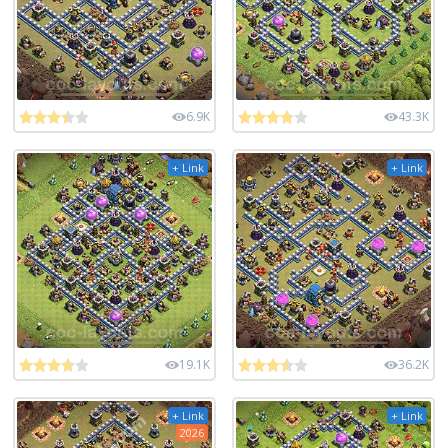
6.9K
43.3K
+ Link
+ Link
19.1K
36.2K
+ Link
+ Link
2026