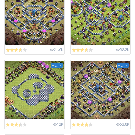
21.6K
58.2K
+ Link
+ Link
12K
53.8K