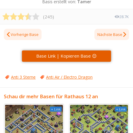
Basis erstellt von:
Tamer
(
245
)
28.7K
Vorherige Base
Nächste Base
Base Link | Kopieren Base 😊
Anti 3 Sterne
Anti Air / Electro Dragon
Schau dir mehr Basen für Rathaus 12 an
+ Link
+ Link