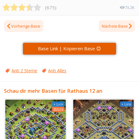
(
675
)
73.2K
Vorherige Base
Nächste Base
Base Link | Kopieren Base 😊
Anti 2 Sterne
Anti Alles
Schau dir mehr Basen für Rathaus 12 an
+ Link
+ Link
2026