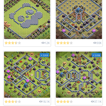
12K
30K
+ Link
+ Link
18.1K
37.1K