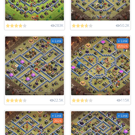
283K
50.2K
+ Link
+ Link
2026
22.5K
115K
+ Link
+ Link
2026