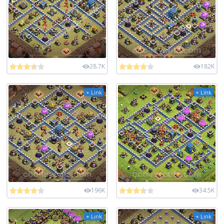
28.7K
182K
+ Link
+ Link
196K
34.5K
+ Link
+ Link